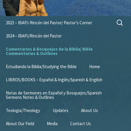
Skip
Search
2023 – IBAPJ-Rincón del Pastor/ Pastor’s Corner
to
for:
content
2024 – IBAPJ/Rincón del Pastor
Comentarios & Bosquejos de la Biblia/ Bible
Commentaries & Outlines
Estudiando la Biblia/Studying the Bible
Home
LIBROS/BOOKS – Español & Inglés/Spanish & English
Notas de Sermones en Español y Bosquejos/Spanish
Sermons Notes & Outlines
Teologia/Theology
Updates
About Us
About Our Field
Media
Contact Us
Mission