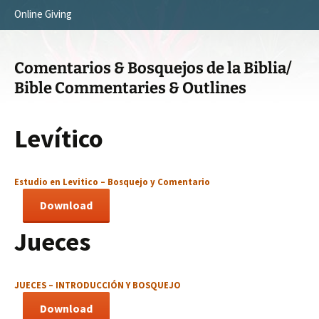
Online Giving
Survey Trip 2014
Vision
Introduction Letter
Our Testimonies
Comentarios & Bosquejos de la Biblia/
Prayer Card
Statement of Faith
Bible Commentaries & Outlines
Brochure
Our Core Values
Lev
í
tico
Sermones en Español
Recommendations
Video
Estudio en Levitico – Bosquejo y Comentario
Download
Jueces
JUECES – INTRODUCCIÓN Y BOSQUEJO
Download