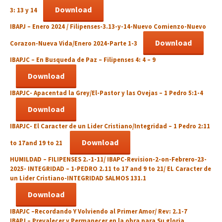
Download
3: 13 y 14
IBAPJ – Enero 2024 / Filipenses-3.13-y-14-Nuevo Comienzo-Nuevo
Download
Corazon-Nueva Vida/Enero 2024-Parte 1-3
IBAPJC –
En Busqueda de Paz
– Filipenses 4: 4 – 9
Download
IBAPJC-
Apacentad la Grey/El-Pastor y las Ovejas
– 1 Pedro 5:1-4
Download
IBAPJC-
El Caracter de un Lider Cristiano/Integridad –
1 Pedro 2:11
Download
to 17and 19 to 21
HUMILDAD –
FILIPENSES 2.-1-11/ IBAPC-Revision-2-on-Febrero-23-
2025-
INTEGRIDAD –
1-PEDRO 2.11 to 17 and 9 to 21/
EL Caracter de
un Lider Cristiano-INTEGRIDAD
SALMOS 131.1
Download
IBAPJC –
Recordando Y Volviendo al Primer Amor
/ Rev: 2.1-7
IBAPJ – Prevalecer y Permanecer en la obra para Su gloria