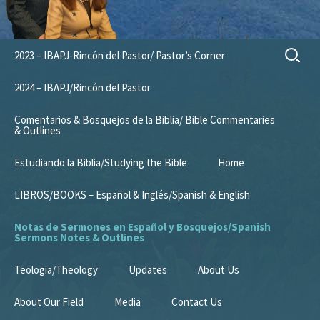
Skip
Search
2023 – IBAPJ-Rincón del Pastor/ Pastor’s Corner
to
for:
content
2024 – IBAPJ/Rincón del Pastor
Comentarios & Bosquejos de la Biblia/ Bible Commentaries
& Outlines
Estudiando la Biblia/Studying the Bible
Home
LIBROS/BOOKS – Español & Inglés/Spanish & English
Notas de Sermones en Español y Bosquejos/Spanish
Sermons Notes & Outlines
Teologia/Theology
Updates
About Us
About Our Field
Media
Contact Us
Mission