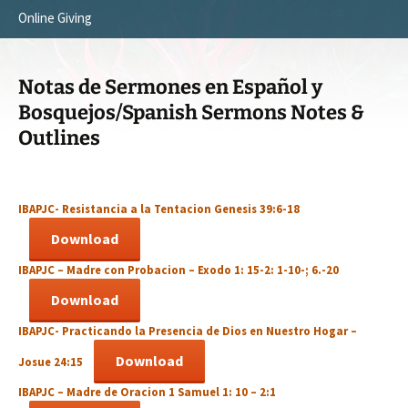
Online Giving
Survey Trip 2014
Vision
Introduction Letter
Our Testimonies
Notas de Sermones en Español y
Prayer Card
Statement of Faith
Bosquejos/Spanish Sermons Notes &
Outlines
Brochure
Our Core Values
Sermones en Español
Recommendations
IBAPJC-
Resistancia a la Tentacion
Genesis 39:6-18
Video
Download
IBAPJC –
Madre con Probacion
– Exodo 1: 15-2: 1-10-; 6.-20
Download
IBAPJC-
Practicando la Presencia de Dios en Nuestro Hogar
–
Download
Josue 24:15
IBAPJC –
Madre de Oracion
1 Samuel 1: 10 – 2:1