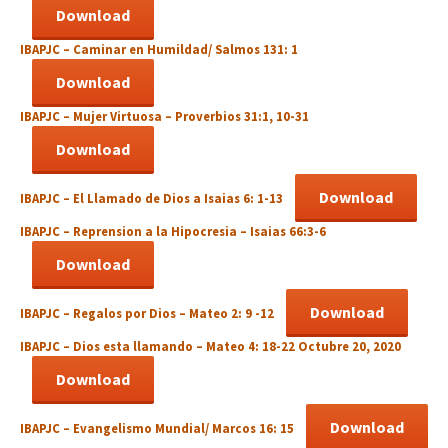
Download
IBAPJC –
Caminar en Humildad
/ Salmos 131: 1
Download
IBAPJC –
Mujer Virtuosa
– Proverbios 31:1, 10-31
Download
Download
IBAPJC –
El Llamado de Dios a Isaias
6: 1-13
IBAPJC – R
eprension a la Hipocresia
– Isaias 66:3-6
Download
Download
IBAPJC –
Regalos por Dios
– Mateo 2: 9 -12
IBAPJC –
Dios esta llamando
– Mateo 4: 18-22 Octubre 20, 2020
Download
Download
IBAPJC –
Evangelismo Mundial
/ Marcos 16: 15