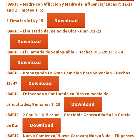
IBAPJC –
Madre con Afliccion y Madre de Influencia
/ Lucas 7: 12-17
and 2 Timoteo 1: 5;
Download
2 Timoteo 3:14 y 15
IBAPJC –
El Misterio del Reino de Dios
-Juan 3:1-21
Download
IBAPJC –
El Llamado de Saulo/Pablo
– Hechos 9: 1-29; 13: 2 – 4
Download
IBAPJC –
Propagando La Gran Comision Para Salvacion
– Hechos
Download
13: 47
IBAPJC –
Enfocando y Confiando en Dios en medio de
Download
dificultades
/ Romanos 8: 28
IBAPJC – 2 Cor. 8.1-6-
Mission – Graciable Generosidad o La Gracia
Download
de Dar
IBAPJC –
Nuevo Comienzo/ Nuevo Corazon/ Nueva Vida
– Filipenses